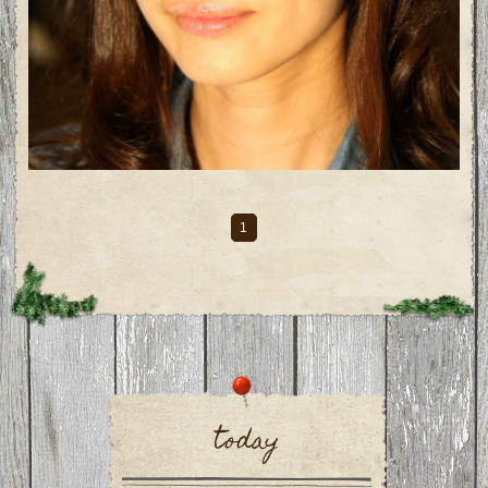
1
today